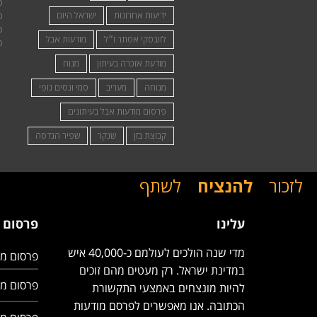
פ
ידיעות אחרונות
ישראל היום
פ
פ
לזובסקי אסתר ז״ל
מודעות אבל
פ
מודעת אזכרה בעיתון
מנוח
מנוחה
מעריב
סמי ונסים נופי
פרסום מודעות אבל בעיתונים
קבוצת בזן
שנקר
שפיר הנדסה
לזכור
להנציח
לשתף
עלינו
פרסום 
מדי שנה הולכים לעולמם כ-40,000 איש
פרסום מו
במדינת ישראל. רק מעטים מהם זוכים
פרסום מו
להיות מונצחים באמצעי התקשורת
הכתובה. אנו מאפשרים לפרסם מודעות