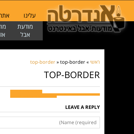
עלינו
אתר ז
מודעת
מו
אבל
אז
ראשי
»
top-border
»
top-border
TOP-BORDER
LEAVE A REPLY