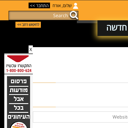
שלום, אורח
התחבר >>
 חדשה
לחיפוש רחב >>
X