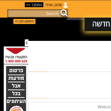
שלום, אורח
התחבר >>
 חדשה
לחיפוש רחב >>
X