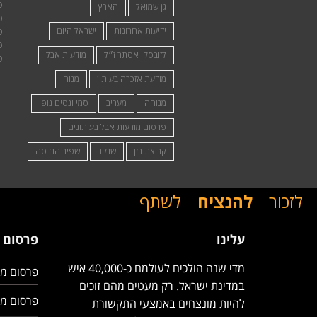
פ
גן שמואל
הארץ
פ
ידיעות אחרונות
ישראל היום
פ
פ
לזובסקי אסתר ז״ל
מודעות אבל
פ
מודעת אזכרה בעיתון
מנוח
מנוחה
מעריב
סמי ונסים נופי
פרסום מודעות אבל בעיתונים
קבוצת בזן
שנקר
שפיר הנדסה
לזכור
להנציח
לשתף
עלינו
פרסום 
מדי שנה הולכים לעולמם כ-40,000 איש
פרסום מו
במדינת ישראל. רק מעטים מהם זוכים
פרסום מו
להיות מונצחים באמצעי התקשורת