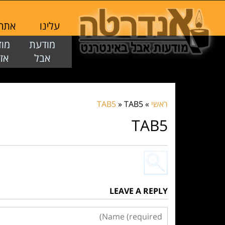
עלינו
אתר ז
מודעת
מו
אבל
אז
ראשי
»
TAB5
»
TAB5
TAB5
LEAVE A REPLY