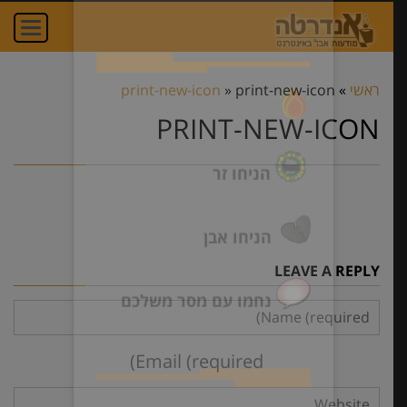
×
חדש באתר! הוסיפו
oggle
ation
תגובה אישית,
ראשי
»
print-new-icon
»
print-new-icon
הדליקו נר ונחמו עם
PRINT-NEW-ICON
מסר אישי שלכם!
הדליקו נר
LEAVE A REPLY
הניחו זר
הניחו אבן
נחמו עם מסר משלכם