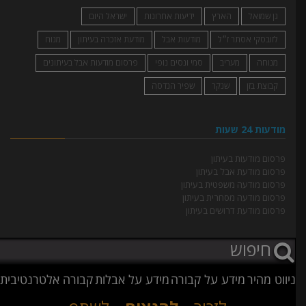
גן שמואל
הארץ
ידיעות אחרונות
ישראל היום
לזובסקי אסתר ז״ל
מודעות אבל
מודעת אזכרה בעיתון
מנוח
מנוחה
מעריב
סמי ונסים נופי
פרסום מודעות אבל בעיתונים
קבוצת בזן
שנקר
שפיר הנדסה
מודעות 24 שעות
פרסום מודעות בעיתון
פרסום מודעת אבל בעיתון
פרסום מודעה משפטית בעיתון
פרסום מודעה מסחרית בעיתון
פרסום מודעת דרושים בעיתון
ניווט מהיר
מידע על קבורה
מידע על אבלות
קבורה אלטרנטיבית