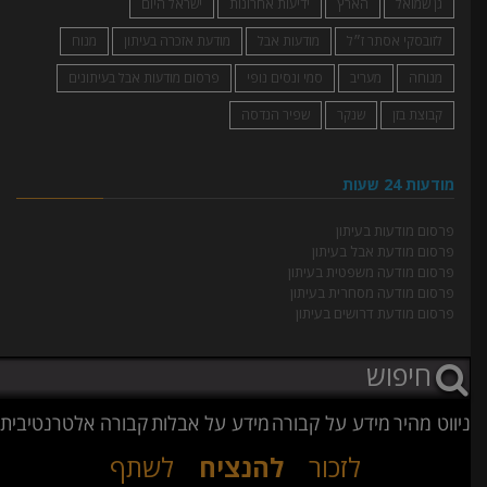
גן שמואל
הארץ
ידיעות אחרונות
ישראל היום
לזובסקי אסתר ז״ל
מודעות אבל
מודעת אזכרה בעיתון
מנוח
מנוחה
מעריב
סמי ונסים נופי
פרסום מודעות אבל בעיתונים
קבוצת בזן
שנקר
שפיר הנדסה
מודעות 24 שעות
פרסום מודעות בעיתון
פרסום מודעת אבל בעיתון
פרסום מודעה משפטית בעיתון
פרסום מודעה מסחרית בעיתון
פרסום מודעת דרושים בעיתון
ניווט מהיר
מידע על קבורה
מידע על אבלות
קבורה אלטרנטיבית
לזכור
להנציח
לשתף