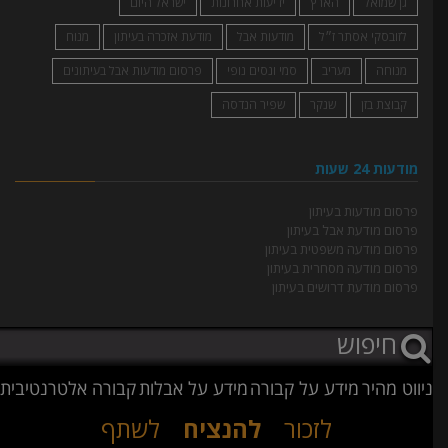
גן שמואל
הארץ
ידיעות אחרונות
ישראל היום
לזובסקי אסתר ז״ל
מודעות אבל
מודעת אזכרה בעיתון
מנוח
מנוחה
מעריב
סמי ונסים נופי
פרסום מודעות אבל בעיתונים
קבוצת בזן
שנקר
שפיר הנדסה
מודעות 24 שעות
פרסום מודעות בעיתון
פרסום מודעת אבל בעיתון
פרסום מודעה משפטית בעיתון
פרסום מודעה מסחרית בעיתון
פרסום מודעת דרושים בעיתון
ניווט מהיר
מידע על קבורה
מידע על אבלות
קבורה אלטרנטיבית
לזכור
להנציח
לשתף