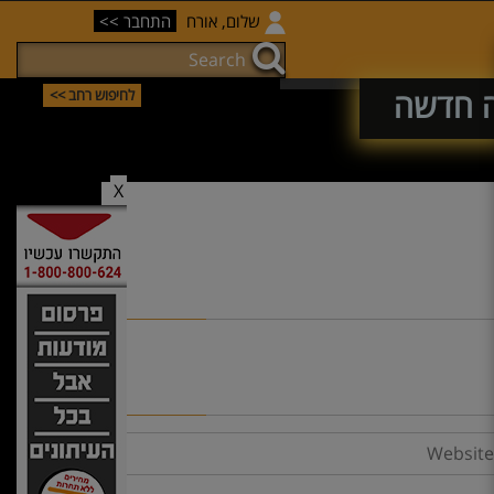
שלום, אורח
התחבר >>
ה חדשה
לחיפוש רחב >>
X