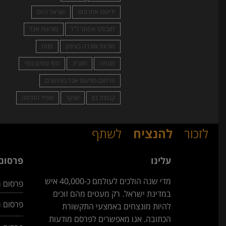
ידיעות אחרונות
ישראל היום
לזובסקי אסתר ז״ל
מודעות אבל
מודעת אזכרה בעיתון
מנוח
מנוחה
מעריב
סמי ונסים נופי
פרסום מודעות אבל בעיתונים
קבוצת בזן
שנקר
שפיר הנדסה
לזכור
להנציח
לשתף
עלינו
פרסום 
מדי שנה הולכים לעולמם כ-40,000 איש
פרסום מ
במדינת ישראל. רק מעטים מהם זוכים
פרסום מ
להיות מונצחים באמצעי התקשורת
הכתובה. אנו מאפשרים לפרסם מודעות