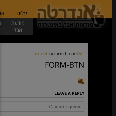
עלינו
אתר
מודעת
מ
אבל
א
ראשי
»
form-btn
»
form-btn
FORM-BTN
LEAVE A REPLY