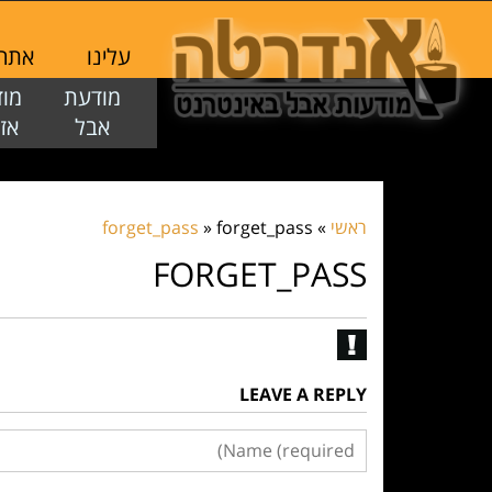
עלינו
אתר
מודעת
מ
אבל
א
ראשי
»
forget_pass
»
forget_pass
FORGET_PASS
LEAVE A REPLY