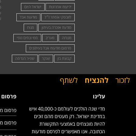
ידיעות אחרונות
ישראל היום
לזובסקי אסתר ז״ל
מודעות אבל
מודעת אזכרה בעיתון
מנוח
מנוחה
מעריב
סמי ונסים נופי
פרסום מודעות אבל בעיתונים
קבוצת בזן
שנקר
שפיר הנדסה
לזכור
להנציח
לשתף
עלינו
פרסום 
מדי שנה הולכים לעולמם כ-40,000 איש
פרסום מ
במדינת ישראל. רק מעטים מהם זוכים
פרסום מ
להיות מונצחים באמצעי התקשורת
הכתובה. אנו מאפשרים לפרסם מודעות