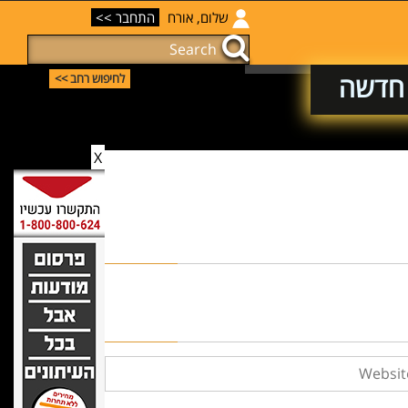
שלום, אורח
התחבר >>
ה חדשה
לחיפוש רחב >>
X