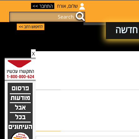
שלום, אורח
התחבר >>
 חדשה
לחיפוש רחב >>
X