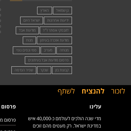
פ
גן שמואל
הארץ
פ
ידיעות אחרונות
ישראל היום
פ
פ
לזובסקי אסתר ז״ל
מודעות אבל
פ
מודעת אזכרה בעיתון
מנוח
מנוחה
מעריב
סמי ונסים נופי
פרסום מודעות אבל בעיתונים
קבוצת בזן
שנקר
שפיר הנדסה
לזכור
להנציח
לשתף
עלינו
פרסום 
מדי שנה הולכים לעולמם כ-40,000 איש
פרסום מו
במדינת ישראל. רק מעטים מהם זוכים