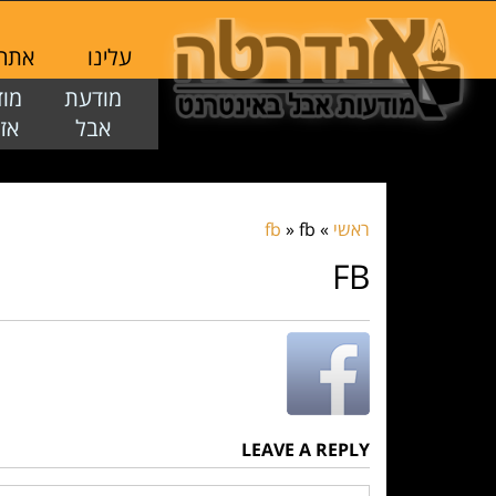
עלינו
אתר ז
מודעת
מו
אבל
אז
ראשי
»
fb
»
fb
FB
LEAVE A REPLY