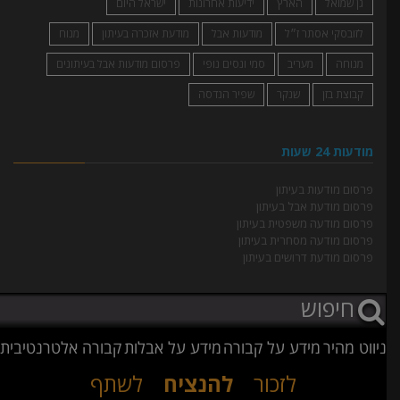
גן שמואל
הארץ
ידיעות אחרונות
ישראל היום
לזובסקי אסתר ז״ל
מודעות אבל
מודעת אזכרה בעיתון
מנוח
מנוחה
מעריב
סמי ונסים נופי
פרסום מודעות אבל בעיתונים
קבוצת בזן
שנקר
שפיר הנדסה
מודעות 24 שעות
פרסום מודעות בעיתון
פרסום מודעת אבל בעיתון
פרסום מודעה משפטית בעיתון
פרסום מודעה מסחרית בעיתון
פרסום מודעת דרושים בעיתון
ניווט מהיר
מידע על קבורה
מידע על אבלות
קבורה אלטרנטיבית
לזכור
להנציח
לשתף