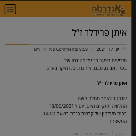
חדש באתר! הוסיפו
oggle
ation
תגובה אישית,
הדליקו נר ונחמו עם
איתן פרידלר ז”ל
מסר אישי שלכם!
יוני 17, 2021
9:59 am
No Comments
מודיעים בצער רב על פטירתו של
הדליקו נר
בעלי, אבינו, סבנו, אחינו וגיסנו היקר באדם
איתן פרידלר ז”ל
הניחו זר
שנפטר לאחר מחלה קשה
ההלוויה תתקיים היום, יום ו’ 18/06/2021
הניחו אבן
בבית העלמין של קבוצת כנרת בשעה 14:00
המשפחה
נחמו עם מסר משלכם
הארץ
ידיעות אחרונות
מנוח