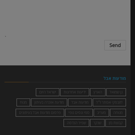
מודעות אבל
גן שמואל
הארץ
ידיעות אחרונות
ישראל היום
לזובסקי אסתר ז״ל
מודעות אבל
מודעת אזכרה בעיתון
מנוח
מנוחה
מעריב
סמי ונסים נופי
פרסום מודעות אבל בעיתונים
קבוצת בזן
שנקר
שפיר הנדסה