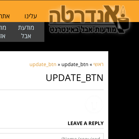
עלינו
אתר ז
מודעת
מו
אבל
אז
ראשי
»
update_btn
»
update_btn
UPDATE_BTN
LEAVE A REPLY