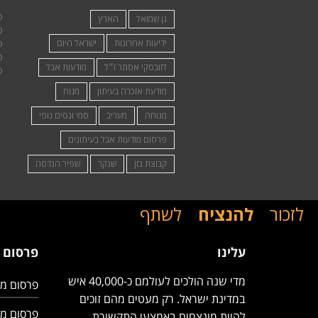
פ
גן שמואל
הארץ
פ
ידיעות אחרונות
ישראל היום
פ
פ
לזובסקי אסתר ז״ל
מודעות אבל
פ
מודעת אזכרה בעיתון
מנוח
מנוחה
מעריב
סמי ונסים נופי
פרסום מודעות אבל בעיתונים
קבוצת בזן
שנקר
שפיר הנדסה
לזכור
להנציח
לשתף
עלינו
פרסום 
מדי שנה הולכים לעולמם כ-40,000 איש
פרסום מו
במדינת ישראל. רק מעטים מהם זוכים
פרסום מו
להיות מונצחים באמצעי התקשורת