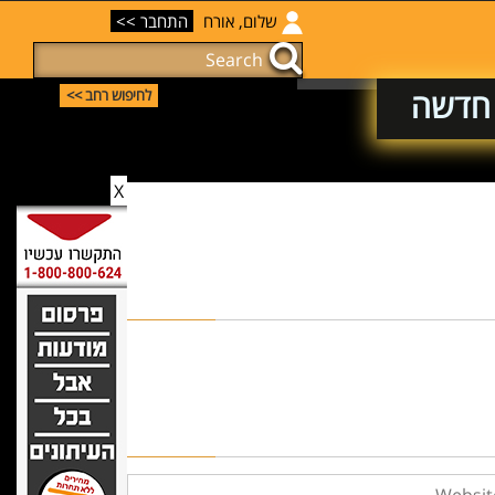
שלום, אורח
התחבר >>
 חדשה
לחיפוש רחב >>
X