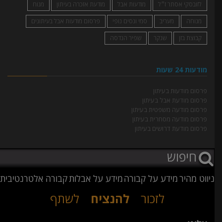
לזובסקי אסתר ז״ל
מודעות אבל
מודעת אזכרה בעיתון
מנוח
מנוחה
מעריב
סמי ונסים נופי
פרסום מודעות אבל בעיתונים
קבוצת בזן
שנקר
שפיר הנדסה
מודעות 24 שעות
פרסום מודעות בעיתון
פרסום מודעת אבל בעיתון
פרסום מודעה משפטית בעיתון
פרסום מודעה מסחרית בעיתון
פרסום מודעת דרושים בעיתון
ניווט מהיר
מידע על קבורה
מידע על אבלות
קבורה אלטרנטיבית
לזכור
להנציח
לשתף