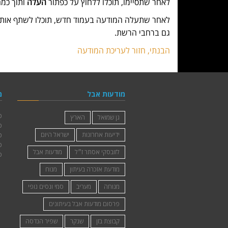
לאחר שתסיימו, תוכלו ללחוץ על כפתור
העלה
ותוך כמה רגעי
לאחר שתעלה המודעה בעמוד חדש, תוכלו לשתף אותו ע
גם ברחבי הרשת.
הבנתי, חזור לעריכת המודעה
מודעות אבל
גן שמואל
הארץ
ידיעות אחרונות
ישראל היום
לזובסקי אסתר ז״ל
מודעות אבל
מודעת אזכרה בעיתון
מנוח
מנוחה
מעריב
סמי ונסים נופי
פרסום מודעות אבל בעיתונים
קבוצת בזן
שנקר
שפיר הנדסה