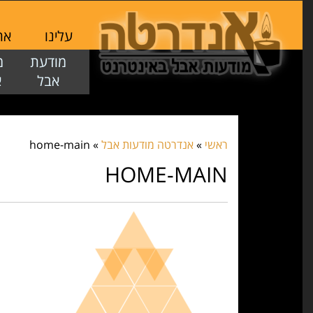
עלינו
אתר
מודעת
מ
אבל
א
ראשי
»
אנדרטה מודעות אבל
»
home-main
HOME-MAIN