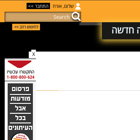
שלום, אורח
התחבר >>
ה חדשה
לחיפוש רחב >>
X