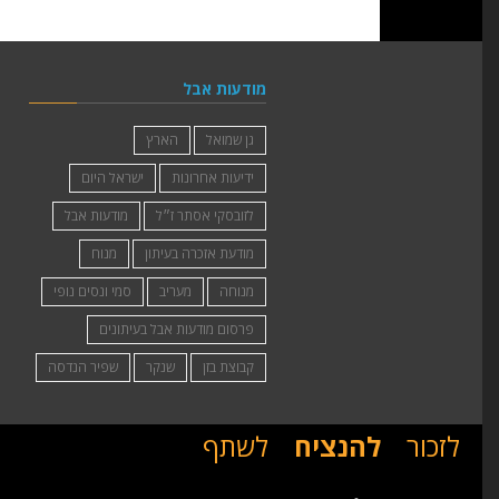
מודעות אבל
גן שמואל
הארץ
ידיעות אחרונות
ישראל היום
לזובסקי אסתר ז״ל
מודעות אבל
מודעת אזכרה בעיתון
מנוח
מנוחה
מעריב
סמי ונסים נופי
פרסום מודעות אבל בעיתונים
קבוצת בזן
שנקר
שפיר הנדסה
לזכור
להנציח
לשתף