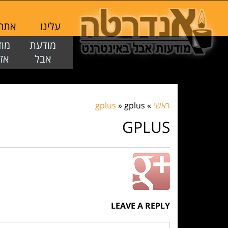
עלינו
אתר ז
מודעת
מו
אבל
אז
ראשי
»
gplus
»
gplus
GPLUS
LEAVE A REPLY