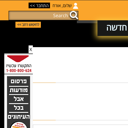
שלום, אורח
התחבר >>
 חדשה
לחיפוש רחב >>
X