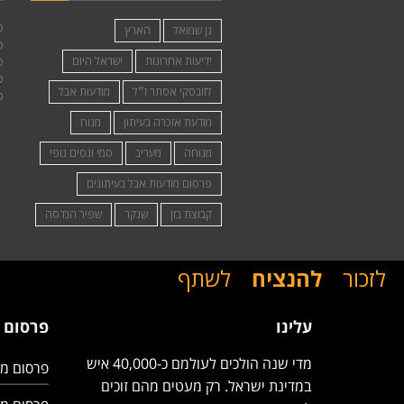
פ
גן שמואל
הארץ
פ
ידיעות אחרונות
ישראל היום
פ
פ
לזובסקי אסתר ז״ל
מודעות אבל
פ
מודעת אזכרה בעיתון
מנוח
מנוחה
מעריב
סמי ונסים נופי
פרסום מודעות אבל בעיתונים
קבוצת בזן
שנקר
שפיר הנדסה
לזכור
להנציח
לשתף
עלינו
פרסום 
מדי שנה הולכים לעולמם כ-40,000 איש
פרסום מו
במדינת ישראל. רק מעטים מהם זוכים