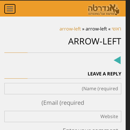
מסר אישי שלכם!
oggle
ation
ראשי
»
arrow-left
»
arrow-left
הדליקו נר
ARROW-LEFT
הניחו זר
LEAVE A REPLY
הניחו אבן
נחמו עם מסר משלכם