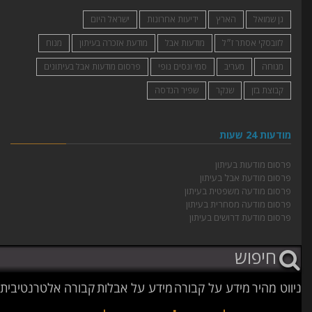
גן שמואל
הארץ
ידיעות אחרונות
ישראל היום
לזובסקי אסתר ז״ל
מודעות אבל
מודעת אזכרה בעיתון
מנוח
מנוחה
מעריב
סמי ונסים נופי
פרסום מודעות אבל בעיתונים
קבוצת בזן
שנקר
שפיר הנדסה
מודעות 24 שעות
פרסום מודעות בעיתון
פרסום מודעת אבל בעיתון
פרסום מודעה משפטית בעיתון
פרסום מודעה מסחרית בעיתון
פרסום מודעת דרושים בעיתון
ניווט מהיר
מידע על קבורה
מידע על אבלות
קבורה אלטרנטיבית