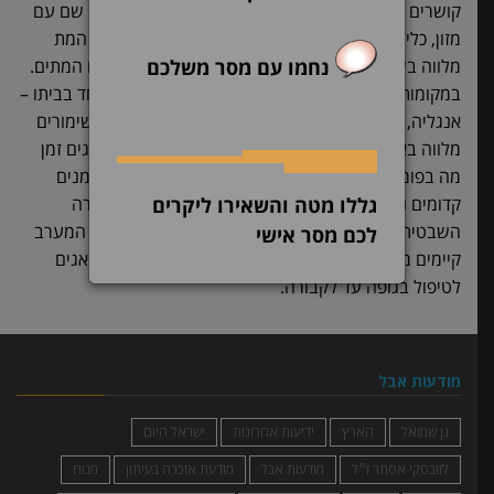
קושרים את נפשו ל”ביתו” החדש ומנעימים לו את קיומו שם עם
מזון, כלים, פסלים וחפצים אהובים * הדרך הארוכה של המת
מלווה בשטרי כסף מיוחדים וספר הוראות ומדריך לעולם המתים.
נחמו עם מסר משלכם
במקומות שונים נוהגים להלין את המת לפחות לילה אחד בביתו –
אנגליה, אירלנד – ובני המשפחה והידידים עורכים ליל שימורים
מלווה באכילה ושתיה. את גופות אנשים רמי מעלה מציגים זמן
מה בפומבי כדי שהציבור יוכל לחלוק להם כבוד. כבר בזמנים
גללו מטה והשאירו ליקרים
קדומים נהגו לרכז את קברי כל יישוב במקום אחד. בחברה
השבטית דאגה המשפחה לסדרי הקבורה אבל בארצות המערב
לכם מסר אישי
קיימים מארגני הלוויות על בסיס מסחרי ועיסקי והם הדואגים
לטיפול בגופה עד לקבורה.
מודעות אבל
גן שמואל
הארץ
ידיעות אחרונות
ישראל היום
לזובסקי אסתר ז״ל
מודעות אבל
מודעת אזכרה בעיתון
מנוח