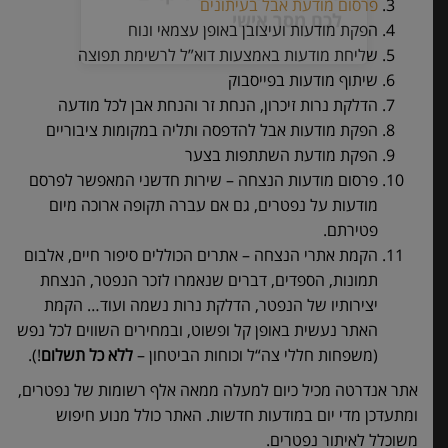
נחמו עם מסר משלכם
פרסום מודעת אבל בעיתונים
הפקת מודעות ועיצובן באופן עצמאי ונוח
שליחת מודעות באמצעות דוא”ל לרשימת תפוצה
שיתוף מודעות בפייסבוק
הדלקת נרות זיכרון, הנחת זר והנחת אבן לכל מודעה
גללו מטה והשאירו ליקרים
הפקת מודעות אבל להדפסה ותליה במקומות ציבוריים
לכם מסר אישי
הפקת מודעת השתתפות בצער
פרסום מודעות הנצחה – שירות חדשני המאפשר לפרסם
מודעות על נפטרים, גם אם עברה תקופה ארוכה מיום
פטירתם.
הקמת אתרי הנצחה – אתרים הכוללים סיפור חיים, אלבום
תמונות, הספדים, דברים שנאמרו לזכר הנפטר, הנצחת
יצירותיו של הנפטר, הדלקת נרות נשמה ועוד… הקמת
האתר נעשית באופן קל ופשוט, ובמחירים השווים לכל נפש
(משפחות חללי צה“ל וכוחות הביטחון –
ללא כל תשלום
!).
אתר אנדרטה מכיל כיום למעלה ממאה אלף רשומות של נפטרים,
ומתעדכן מדי יום במודעות חדשות. האתר כולל מנוע חיפוש
משוכלל לאיתור נפטרים.