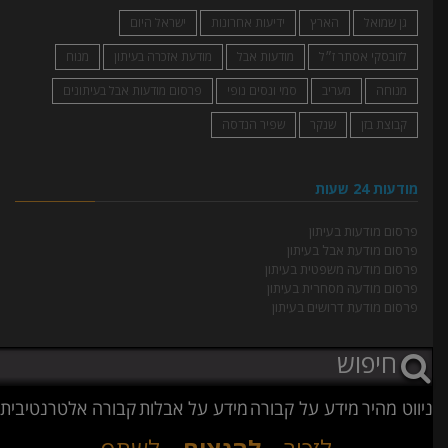
גן שמואל
הארץ
ידיעות אחרונות
ישראל היום
לזובסקי אסתר ז״ל
מודעות אבל
מודעת אזכרה בעיתון
מנוח
מנוחה
מעריב
סמי ונסים נופי
פרסום מודעות אבל בעיתונים
קבוצת בזן
שנקר
שפיר הנדסה
מודעות 24 שעות
פרסום מודעות בעיתון
פרסום מודעת אבל בעיתון
פרסום מודעה משפטית בעיתון
פרסום מודעה מסחרית בעיתון
פרסום מודעת דרושים בעיתון
ניווט מהיר
מידע על קבורה
מידע על אבלות
קבורה אלטרנטיבית