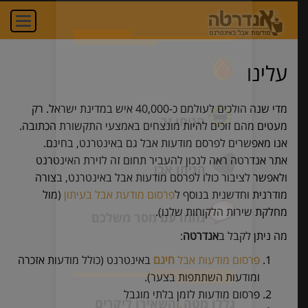
×
oggle
חדש באתר! הוסיפו
ation
תגובה אישית,
עלינו
הדליקו נר ונחמו עם
מסר אישי שלכם!
מדי שנה הולכים לעולמם כ-40,000 איש במדינת ישראל. רק
מעטים מהם זוכים להיות מונצחים באמצעי התקשורת הכתובה.
אנו מאפשרים לפרסם מודעות אבל גם באינטרנט, בחינם.
אתר אנדרטה ראה לנכון להעביר תחום זה לזירת האינטרנט
הדליקו נר
ולאפשר לציבור כולו לפרסם מודעות אבל באינטרנט, בצורה
מודרנית וחדשנית בנוסף ל
פרסום מודעת אבל בעיתון
(מול
מחלקת שירות הלקוחות שלנו).
הניחו זר
מה ניתן לקבל ב
אנדרטה
:
פרסום מודעות אבל
חינם
באינטרנט (כולל מודעות אזכרה
הניחו אבן
ומודעות השתתפות בצער).
פרסום מודעות לזמן בלתי מוגבל