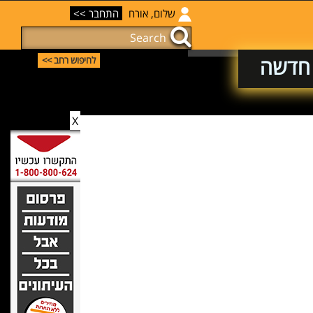
שלום, אורח
התחבר >>
ה חדשה
לחיפוש רחב >>
X