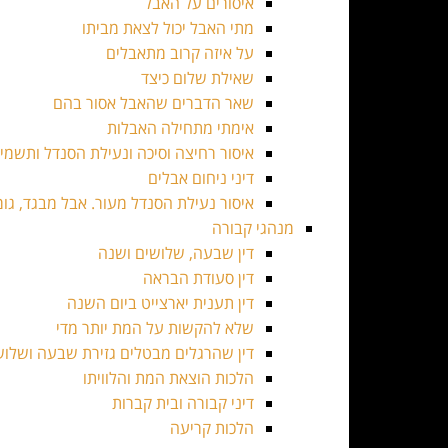
איסורים על האבל
מתי האבל יכול לצאת מביתו
על איזה קרוב מתאבלים
שאילת שלום כיצד
שאר הדברים שהאבל אסור בהם
אימתי מתחילה האבלות
איסור רחיצה וסיכה ונעילת הסנדל ותש
דיני ניחום אבלים
איסור נעילת הסנדל מעור. אבל מבגד, גו
מנהגי קבורה
דין שבעה, שלושים ושנה
דין סעודת הבראה
דין תענית יארצייט ביום השנה
שלא להקשות על המת יותר מדי
דין שהרגלים מבטלים גזירת שבעה ושלו
הלכות הוצאת המת והלוויתו
דיני קבורה ובית קברות
הלכות קריעה