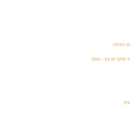
מיש המיטה
מי שיער או עץ – מותר
שים