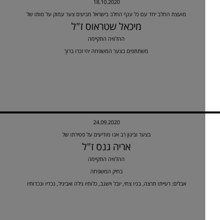
18.10.2020
מועצת החלב יחד עם כל ענף החלב בישראל מביעים צער עמוק על מותו של
מיכאל שטראוס ז"ל
ההלוויה התקיימה
משתתפים בצער המשפחה יהי זכרו ברוך
24.09.2020
בצער וביגון רב אנו מודיעים על פטירתו של
אריה גנס ז"ל
ההלוויה התקיימה
בחיק המשפחה
אבלים: רעייתו תרצה, בניו צחי, יובל וישגב, כלותיו גילה ואביגיל, נכדיו ונכדותיו