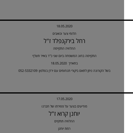
18.05.2020
הלומי צער וכואבים
רחל בירקנפלד ז"ל
ההלוויה התקיימה
התקיימה בחוג המשפחה ביום שני כ"ד באייר תש"ף
18.05.2020 בתאריך
בשל הקורונה ניתן לתאם ביקורי תנחומים עם ירדן בטלפון: 052-5332109
17.05.2020
מודיעים בצער על פטירתו של חברנו
יוחנן קרוא ז"ל
ההלוויה תתקיים
רמת יוחנן