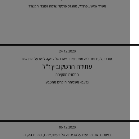
משרד אלישע פרנקל, מהנדס פרנקל שלמה ועובדי המשרד
24.12.2020
עובדי גלעם ומנהליה משתתפים בצערו של צביקה לביא על מות אמו
עתידה הרשקוביץ ז"ל
ההלוויה התקיימה
גלעם- משביחה חומרים מהטבע
06.12.2020
בצער רב אנו מודיעים על פטירתה של רעייתי, אמנו, וסבתנו היקרה