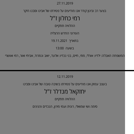
27.11.2019
בצער רב וביגון קודר אנו מודיעים על פטירתו של אבינו וסבנו היקר
רמי כחלון ז"ל
ההלוויה תתקיים
העירוני החדש הרצליה
19.11.2021 בתאריך
13:00 בשעה
המשפחה האבלה: ילדיו: אורלי, מתי, חיים, בני נכדיו: אלעד, יואב ונמרוד, אביחי ואור, רמי ואושרי
12.11.2019
בעצב עמוק אנו מודיעים על פטירתו בשיבה טובה של אבינו וסבינו
יחזקאל מנדלר ז"ל
ההלוויה תתקיים
סימה ושי שמואלי, רונית ועמי מירון, הנכדים והנינים