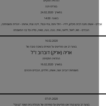
ההלוויה תתקיים
בפרדס חנה
24.02.2020 בתאריך
14:00 בשעה
ים - אשתו מיצה לבית מיכלזון, ילדיו - רחלי וחמי, צחי ונטלי, דינה וצחי, אחותו - יהודית ומשפחתה,
הנכדים - מאי, ליאול, לילאני, איתי, נוגה, נעה, מאיה, טליה וכל בני המשפחה
16.02.2020
בצער רב אנו מודיעים על פטירתו בשיבה טובה של
אריה (אריק) דוברוב ז"ל
ההלוויה התקיימה
16.02.2020 בתאריך
משפחות דוברוב ושני, אשתו, הילדים, הנכדים והנינים
07.01.2020
בצער רב וביגון קודר אנו מודיעים על פטירתה של מנהלת בית הספר "בן צבי"