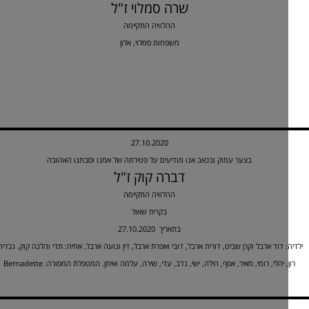
שרה סמלוי ז"ל
ההלוויה התקיימה
משפחות סמלוי, אלון
27.10.2020
בצער עמוק ובכאב אנו מודיעים על פטירתה של אמנו וסבתנו האהובה
דברה קוק ז"ל
ההלוויה התקיימה
בקרית שאול
27.10.2020 בתאריך
: דוד ארבל וקרן שביט, דורית ארבל, דובי ואפרת ארבל, דין ונועה ארבל. אחיה: תדי והלגה קוק. נכדיה:
, יהלי, רומי, מאיר, אסף, הילה, ישי, נדב, עדי, שירה, עלמה ואיתן. המטפלת המסורה: Bernadette