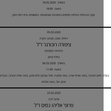
18.05.2020 בתאריך
18:00 בשעה
עקב ההנחיות ההלוויה תתקיים במתכונת מצומצמת, המשפחה ובית רמת יוחנן
05.03.2020
רעייתי, אמנו, סבתנו היקרה
ציפורה רוכורגר ז"ל
ההלוויה התקיימה
נחלת יצחק
06.03.2020 בתאריך
11:00 בשעה
 חיים רוכורגר, בתה: אורית שדה, בתה וחתנה: מיכל וצביקה זילברמינץ, בתה: פזית רוכורגר, הנכדים:
יונתן, יעל, נועה ועלמה
23.02.2020
אהוב לבנו
פרופ' אליהו נסים ז"ל