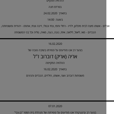
ההלוויה תתקיים
בפרדס חנה
24.02.2020 בתאריך
14:00 בשעה
ים - אשתו מיצה לבית מיכלזון, ילדיו - רחלי וחמי, צחי ונטלי, דינה וצחי, אחותו - יהודית ומשפחתה,
הנכדים - מאי, ליאול, לילאני, איתי, נוגה, נעה, מאיה, טליה וכל בני המשפחה
16.02.2020
בצער רב אנו מודיעים על פטירתו בשיבה טובה של
אריה (אריק) דוברוב ז"ל
ההלוויה התקיימה
16.02.2020 בתאריך
משפחות דוברוב ושני, אשתו, הילדים, הנכדים והנינים
07.01.2020
בצער רב וביגון קודר אנו מודיעים על פטירתה של מנהלת בית הספר "בן צבי"