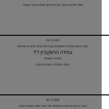
משרד אלישע פרנקל, מהנדס פרנקל שלמה ועובדי המשרד
24.12.2020
עובדי גלעם ומנהליה משתתפים בצערו של צביקה לביא על מות אמו
עתידה הרשקוביץ ז"ל
ההלוויה התקיימה
גלעם- משביחה חומרים מהטבע
06.12.2020
בצער רב אנו מודיעים על פטירתה של רעייתי, אמנו, וסבתנו היקרה