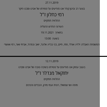
27.11.2019
בצער רב וביגון קודר אנו מודיעים על פטירתו של אבינו וסבנו היקר
רמי כחלון ז"ל
ההלוויה תתקיים
העירוני החדש הרצליה
19.11.2021 בתאריך
13:00 בשעה
המשפחה האבלה: ילדיו: אורלי, מתי, חיים, בני נכדיו: אלעד, יואב ונמרוד, אביחי ואור, רמי ואושרי
12.11.2019
בעצב עמוק אנו מודיעים על פטירתו בשיבה טובה של אבינו וסבינו
יחזקאל מנדלר ז"ל
ההלוויה תתקיים
סימה ושי שמואלי, רונית ועמי מירון, הנכדים והנינים