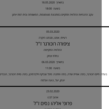
18.05.2020 בתאריך
18:00 בשעה
עקב ההנחיות ההלוויה תתקיים במתכונת מצומצמת, המשפחה ובית רמת יוחנן
05.03.2020
רעייתי, אמנו, סבתנו היקרה
ציפורה רוכורגר ז"ל
ההלוויה התקיימה
נחלת יצחק
06.03.2020 בתאריך
11:00 בשעה
 חיים רוכורגר, בתה: אורית שדה, בתה וחתנה: מיכל וצביקה זילברמינץ, בתה: פזית רוכורגר, הנכדים:
יונתן, יעל, נועה ועלמה
23.02.2020
אהוב לבנו
פרופ' אליהו נסים ז"ל