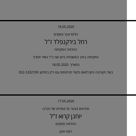
18.05.2020
הלומי צער וכואבים
רחל בירקנפלד ז"ל
ההלוויה התקיימה
התקיימה בחוג המשפחה ביום שני כ"ד באייר תש"ף
18.05.2020 בתאריך
בשל הקורונה ניתן לתאם ביקורי תנחומים עם ירדן בטלפון: 052-5332109
17.05.2020
מודיעים בצער על פטירתו של חברנו
יוחנן קרוא ז"ל
ההלוויה תתקיים
רמת יוחנן