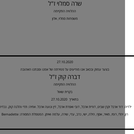
שרה סמלוי ז"ל
ההלוויה התקיימה
משפחות סמלוי, אלון
27.10.2020
בצער עמוק ובכאב אנו מודיעים על פטירתה של אמנו וסבתנו האהובה
דברה קוק ז"ל
ההלוויה התקיימה
בקרית שאול
27.10.2020 בתאריך
: דוד ארבל וקרן שביט, דורית ארבל, דובי ואפרת ארבל, דין ונועה ארבל. אחיה: תדי והלגה קוק. נכדיה:
, יהלי, רומי, מאיר, אסף, הילה, ישי, נדב, עדי, שירה, עלמה ואיתן. המטפלת המסורה: Bernadette