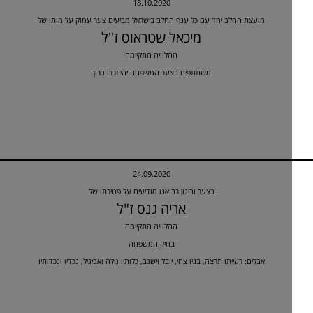
18.10.2020
מועצת החלב יחד עם כל ענף החלב בישראל מביעים צער עמוק על מותו של
מיכאל שטראוס ז"ל
ההלוויה התקיימה
משתתפים בצער המשפחה יהי זכרו ברוך
24.09.2020
בצער וביגון רב אנו מודיעים על פטירתו של
אריה גנס ז"ל
ההלוויה התקיימה
בחיק המשפחה
אבלים: רעייתו תרצה, בניו צחי, יובל וישגב, כלותיו גילה ואביגיל, נכדיו ונכדותיו