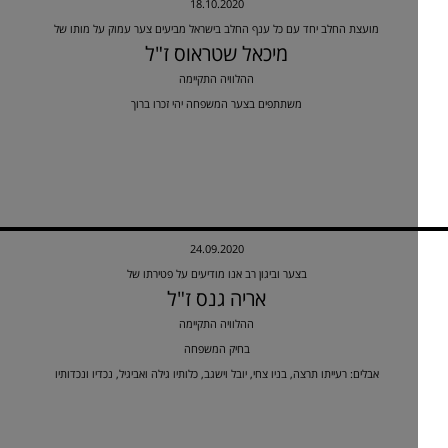
18.10.2020
מועצת החלב יחד עם כל ענף החלב בישראל מביעים צער עמוק על מותו של
מיכאל שטראוס ז"ל
ההלוויה התקיימה
משתתפים בצער המשפחה יהי זכרו ברוך
24.09.2020
בצער וביגון רב אנו מודיעים על פטירתו של
אריה גנס ז"ל
ההלוויה התקיימה
בחיק המשפחה
אבלים: רעייתו תרצה, בניו צחי, יובל וישגב, כלותיו גילה ואביגיל, נכדיו ונכדותיו