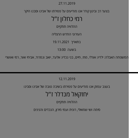
27.11.2019
בצער רב וביגון קודר אנו מודיעים על פטירתו של אבינו וסבנו היקר
רמי כחלון ז"ל
ההלוויה תתקיים
העירוני החדש הרצליה
19.11.2021 בתאריך
13:00 בשעה
המשפחה האבלה: ילדיו: אורלי, מתי, חיים, בני נכדיו: אלעד, יואב ונמרוד, אביחי ואור, רמי ואושרי
12.11.2019
בעצב עמוק אנו מודיעים על פטירתו בשיבה טובה של אבינו וסבינו
יחזקאל מנדלר ז"ל
ההלוויה תתקיים
סימה ושי שמואלי, רונית ועמי מירון, הנכדים והנינים