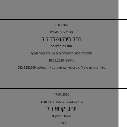
18.05.2020
הלומי צער וכואבים
רחל בירקנפלד ז"ל
ההלוויה התקיימה
התקיימה בחוג המשפחה ביום שני כ"ד באייר תש"ף
18.05.2020 בתאריך
בשל הקורונה ניתן לתאם ביקורי תנחומים עם ירדן בטלפון: 052-5332109
17.05.2020
מודיעים בצער על פטירתו של חברנו
יוחנן קרוא ז"ל
ההלוויה תתקיים
רמת יוחנן