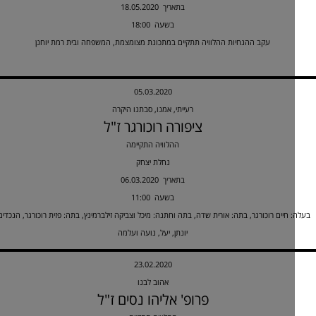
18.05.2020 בתאריך
18:00 בשעה
עקב ההנחיות ההלוויה תתקיים במתכונת מצומצמת, המשפחה ובית רמת יוחנן
05.03.2020
רעייתי, אמנו, סבתנו היקרה
ציפורה רוכורגר ז"ל
ההלוויה התקיימה
נחלת יצחק
06.03.2020 בתאריך
11:00 בשעה
 חיים רוכורגר, בתה: אורית שדה, בתה וחתנה: מיכל וצביקה זילברמינץ, בתה: פזית רוכורגר, הנכדים:
יונתן, יעל, נועה ועלמה
23.02.2020
אהוב לבנו
פרופ' אליהו נסים ז"ל