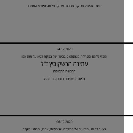
משרד אלישע פרנקל, מהנדס פרנקל שלמה ועובדי המשרד
24.12.2020
עובדי גלעם ומנהליה משתתפים בצערו של צביקה לביא על מות אמו
עתידה הרשקוביץ ז"ל
ההלוויה התקיימה
גלעם- משביחה חומרים מהטבע
06.12.2020
בצער רב אנו מודיעים על פטירתה של רעייתי, אמנו, וסבתנו היקרה