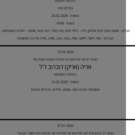
ההלוויה תתקיים
בפרדס חנה
24.02.2020 בתאריך
14:00 בשעה
ים - אשתו מיצה לבית מיכלזון, ילדיו - רחלי וחמי, צחי ונטלי, דינה וצחי, אחותו - יהודית ומשפחתה,
הנכדים - מאי, ליאול, לילאני, איתי, נוגה, נעה, מאיה, טליה וכל בני המשפחה
16.02.2020
בצער רב אנו מודיעים על פטירתו בשיבה טובה של
אריה (אריק) דוברוב ז"ל
ההלוויה התקיימה
16.02.2020 בתאריך
משפחות דוברוב ושני, אשתו, הילדים, הנכדים והנינים
07.01.2020
בצער רב וביגון קודר אנו מודיעים על פטירתה של מנהלת בית הספר "בן צבי"