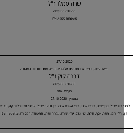
שרה סמלוי ז"ל
ההלוויה התקיימה
משפחות סמלוי, אלון
27.10.2020
בצער עמוק ובכאב אנו מודיעים על פטירתה של אמנו וסבתנו האהובה
דברה קוק ז"ל
ההלוויה התקיימה
בקרית שאול
27.10.2020 בתאריך
: דוד ארבל וקרן שביט, דורית ארבל, דובי ואפרת ארבל, דין ונועה ארבל. אחיה: תדי והלגה קוק. נכדיה:
, יהלי, רומי, מאיר, אסף, הילה, ישי, נדב, עדי, שירה, עלמה ואיתן. המטפלת המסורה: Bernadette