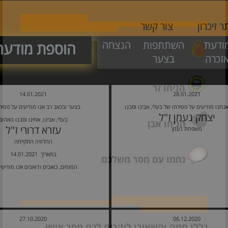
 זיכרון
צור קשר
×
חדש באתר! הוסיפו תגובה
ודעת
השתתפות
הנצחה
הוספת מודע
זכרה
בצער
אישית, הדליקו נר ונחמו עם
מסר אישי שלכם!
14.01.2021
28.01.2021
נחנו מודיעים על פטירתו של בעלי, אבינו וסבנו
בצער ובכאב רב אנו מודיעים על פטיר
יצחק נעמן ז"ל
בעלי, אבינו, אחינו וסבנו האהוב
הדליקו נר
עזרא דרורי ז"ל
משפחת נעמן
ההלוויה התקיימה
14.01.2021 בתאריך
הניחו זר
המומים, כואבים ודואבים אנו מודיעי
הניחו אבן
27.10.2020
06.12.2020