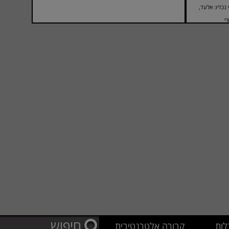
נכדיו: אלעד,
י
לות
קבורה אלטרנטיבית