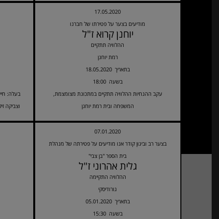
17.05.2020
מודיעים בצער על פטירתו של חברנו
יוחנן קרוא ז"ל
ההלוויה תתקיים
רמת יוחנן
18.05.2020 בתאריך
18:00 בשעה
עקב ההנחיות ההלוויה תתקיים במתכונת מצומצמת,
בעלה: חיי
המשפחה ובית רמת יוחנן
וצביקה זיל
07.01.2020
בצער רב וביגון קודר אנו מודיעים על פטירתה של מנהלת
בית הספר "בן צבי"
גלית אהרוני ז"ל
ההלוויה התקיימה
גורודיסקי
05.01.2020 בתאריך
15:30 בשעה