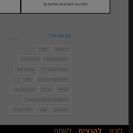
הלומי צער וכואבים אנו מודיעים על
מודעות אבל
גן שמואל
הארץ
ידיעות אחרונות
ישראל היום
לזובסקי אסתר ז״ל
מודעות אבל
מודעת אזכרה בעיתון
מנוח
מנוחה
מעריב
סמי ונסים נופי
פרסום מודעות אבל בעיתונים
קבוצת בזן
שנקר
שפיר הנדסה
לזכור
להנציח
לשתף