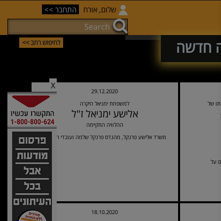
שלום, אורח
התחבר >>
ה חדשה
לחיפוש רחב >>
X
29.12.2020
תו של
למשפחת ימניאל היקרה
אלישע ימניאל ז"ל
ההלוויה התקיימה
משרד אלישע פרנקל, מהנדס פרנקל שלמה ועובדי המשרד
ם על
18.10.2020