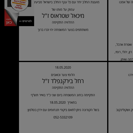
ה של אמנו
מועצת החלב יחד עם כל ענף החלב בישראל מביעים צער
עמוק על מותו של
מיכאל שטראוס ז"ל
ההלוויה התקיימה
משתתפים בצער המשפחה יהי זכרו ברוך
 ואפרת ארבל,
ן, יהלי, רומי,
מה ואיתן.
18.05.2020
רנו
הלומי צער וכואבים
רחל בירקנפלד ז"ל
ההלוויה התקיימה
התקיימה בחוג המשפחה ביום שני כ"ד באייר תש"ף
18.05.2020 בתאריך
 ושקולינקוב
בשל הקורונה ניתן לתאם ביקורי תנחומים עם ירדן בטלפון:
052-5332109