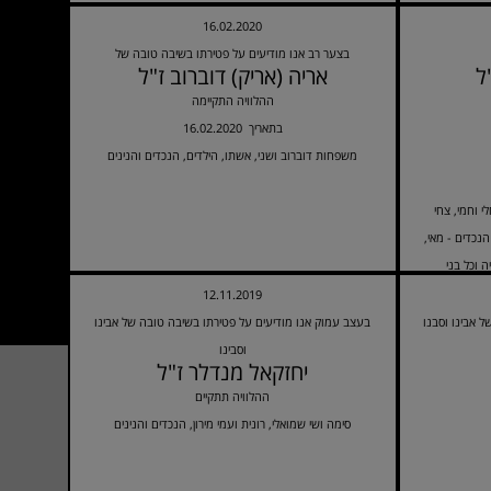
16.02.2020
בצער רב אנו מודיעים על פטירתו בשיבה טובה של
ל
אריה (אריק) דוברוב ז"ל
ההלוויה התקיימה
16.02.2020 בתאריך
משפחות דוברוב ושני, אשתו, הילדים, הנכדים והנינים
י וחמי, צחי
הנכדים - מאי,
ה וכל בני
12.11.2019
ל אבינו וסבנו
בעצב עמוק אנו מודיעים על פטירתו בשיבה טובה של אבינו
וסבינו
יחזקאל מנדלר ז"ל
ההלוויה תתקיים
סימה ושי שמואלי, רונית ועמי מירון, הנכדים והנינים