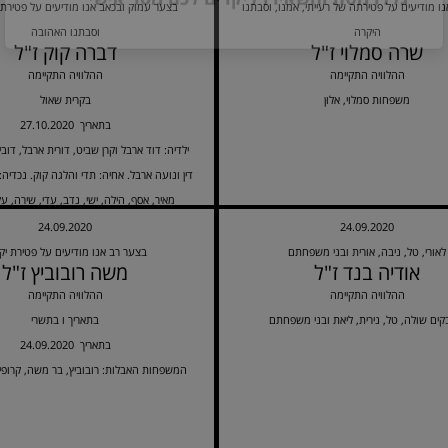
ו מודיעים על פטירתה של רעייתי, אמנו, וסבתנו
בצער עמוק ובכאב אנו מודיעים על פטירת
נחמו עם מסר משלכם
היקרה
וסבתנו האהובה
שרה סמלוי ז"ל
דברה קוק ז"ל
ההלוויה התקיימה
ההלוויה התקיימה
משפחות סמלוי, אלון
בקרית שאול
27.10.2020 בתאריך
גללו מטה והשאירו ליקרים לכם מסר אישי
ילדיה: דוד ארבל וקרן שביט, דורית ארבל, דובי
דין ונועה ארבל. אחיה: תדי והלגה קוק. נכדיה: רו
מאיר, אסף, הילה, ישי, נדב, עדי, שירה, על
המטפלת המסורה: Bernadette
24.09.2020
24.09.2020
לאורי, טל, ניבה, אורית ובני משפחתם
בצער רב אנו מודיעים על פטירת יקי
אודיה בנד ז"ל
משה רובוביץ ז"ל
ההלוויה התקיימה
ההלוויה התקיימה
ים שולה, טל, נירית, ליאת ובני משפחתם
בתאריך ו בתשרי
24.09.2020 בתאריך
המשפחות האבלות: רובוביץ, בר משה, קרופיק