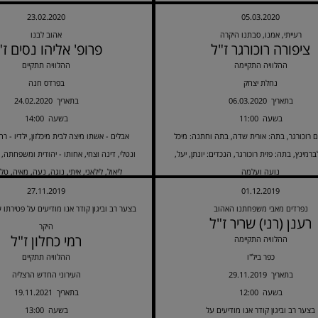
23.02.2020
05.03.2020
רעייתי, אמנו, סבתנו היקרה
אהוב לבנו
ציפורה רוכורגר ז"ל
פרופ' אליהו נסים ז"
ההלוויה התקיימה
ההלוויה תתקיים
נחלת יצחק
בפרדס חנה
06.03.2020 בתאריך
24.02.2020 בתאריך
11:00 בשעה
14:00 בשעה
ם רוכורגר, בתה: אורית שדה, בתה וחתנה: מיכל
אבלים - אשתו מיצה לבית מיכלזון, ילדיו - רחל
ברמינץ, בתה: פזית רוכורגר, הנכדים: יונתן, יעל,
ונטלי, דינה וצחי, אחותו - יהודית ומשפחתה, 
נועה ועלמה
ליאול, לילאני, איתי, נוגה, נעה, מאיה, טלי
המשפחה
27.11.2019
01.12.2019
נפרדים מאבי משפחתנו האהוב
בצער רב וביגון קודר אנו מודיעים על פטירתו ש
רענן (רני) שריר ז"ל
היקר
רמי כחלון ז"ל
ההלוויה התקיימה
כפר ביל"ו
ההלוויה תתקיים
29.11.2019 בתאריך
העירוני החדש הרצליה
12:00 בשעה
19.11.2021 בתאריך
בצער רב וביגון קודר אנו מודיעים על
13:00 בשעה