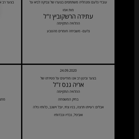
עובדי גלעם ומנהליה משתתפים בצערו של צביקה לביא על
בצער רב אנ
מות אמו
עתידה הרשקוביץ ז"ל
ההלוויה התקיימה
גלעם- משביחה חומרים מהטבע
24.09.2020
בצער וביגון רב אנו מודיעים על פטירתו של
אריה גנס ז"ל
ההלוויה התקיימה
בחיק המשפחה
מחבק
אבלים: רעייתו תרצה, בניו צחי, יובל וישגב, כלותיו גילה
ואביגיל, נכדיו ונכדותיו