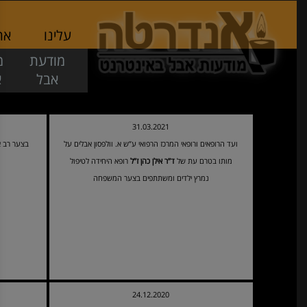
עלינו
אתר
מודעת
מ
אבל
א
31.03.2021
ועד הרופאים ורופאי המרכז הרפואי ע”ש א. וולפסון אבלים על
בצער רב א
מותו בטרם עת של
ד”ר אילן כהן ז”ל
רופא היחידה לטיפול
נמרץ ילדים ומשתתפים בצער המשפחה
24.12.2020