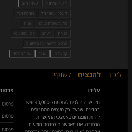
ידיעות אחרונות
ישראל היום
לזובסקי אסתר ז״ל
מודעות אבל
מודעת אזכרה בעיתון
מנוח
מנוחה
מעריב
סמי ונסים נופי
פרסום מודעות אבל בעיתונים
קבוצת בזן
שנקר
שפיר הנדסה
לזכור
להנציח
לשתף
עלינו
פרסום 
מדי שנה הולכים לעולמם כ-40,000 איש
פרסום מ
במדינת ישראל. רק מעטים מהם זוכים
פרסום מ
להיות מונצחים באמצעי התקשורת
הכתובה. אנו מאפשרים לפרסם מודעות
פרסום מ
אבל גם באינטרנט, בחינם. אתר אנדרטה