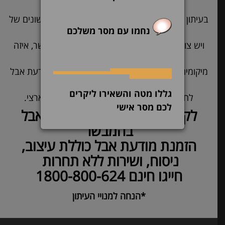
בכל נקודת מכירה לעיתונים ומנויים.
בעיתון הראשי (הכותרת) ובלוח מפרסמים גדלים שונים של
נחמו עם מסר משלכם
מודעות אבל
ויש צורך לבדוק איך לפרסם מודעת אבל בהמבשר, איזה
גדלים יש, עיצוב,
מיקומים אפשריים, זמינות פרסום ועוד. פרסום מודעת אבל
בעיתון המבשר מספק
גללו מטה והשאירו ליקרים
לחברות, עמותות וכו' שטח פרסום זמין, נוח וארצי.
לכם מסר אישי
לקבלת מידע ופרסום מודעת אבל
בהמבשר
הזמנת מודעת אבל כוללת עיצוב,
ניסוח, ושירות ללא תחרות
חייגו חינם 1800-800-624
*הנחה למנויי העיתון