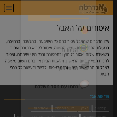
חדש באתר! הוסיפו
oggle
ation
תגובה אישית,
הדליקו נר ונחמו עם
איסורים על האבל
מסר אישי שלכם!
אלו הדברים שהאבל אסור בהם כל השיבעה: במלאכה, ברחיצה,
בנעילת הסנדל, ובתשמיש המיטה. ואסור לקרוא בתורה ואסור
בשאילת שלום ואסור בגיהוץ ובתספורת ובכל מיני שימחה. ואסור
הדליקו נר
להניח תפילין ביום הראשון. מלאכות הבית אין בהם משום מלאכה
לאבל ומותר לאשה בימי אבלה לאפות ולבשל ולעשות כל צרכי
הבית.
הניחו זר
הניחו אבן
מודעות אבל
גן שמואל
הארץ
ידיעות אחרונות
ישראל היום
נחמו עם מסר משלכם