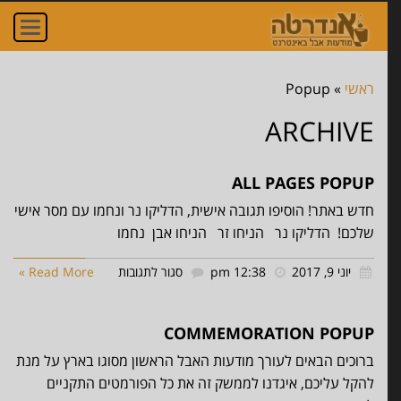
הדליקו נר ונחמו עם
oggle
ation
מסר אישי שלכם!
ראשי
»
Popup
ARCHIVE
הדליקו נר
ALL PAGES POPUP
הניחו זר
חדש באתר! הוסיפו תגובה אישית, הדליקו נר ונחמו עם מסר אישי
שלכם! הדליקו נר הניחו זר הניחו אבן נחמו
הניחו אבן
על
יוני 9, 2017
12:38 pm
סגור לתגובות
Read More »
All
נחמו עם מסר משלכם
Pages
COMMEMORATION POPUP
Popup
ברוכים הבאים לעורך מודעות האבל הראשון מסוגו בארץ על מנת
להקל עליכם, איגדנו לממשק זה את כל הפורמטים התקניים