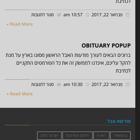
לכתיבת
על
פברואר 22, 2017
10:57 am
סגור לתגובות
Condolences
Read More »
Popup
OBITUARY POPUP
ברוכים הבאים לעורך מודעות האבל הראשון מסוגו בארץ על מנת
להקל עליכם, איגדנו לממשק זה את כל הפורמטים התקניים
לכתיבת
על
פברואר 22, 2017
10:30 am
סגור לתגובות
Obituary
Read More »
Popup
מודעות אבל
גן שמואל
הארץ
ידיעות אחרונות
ישראל היום