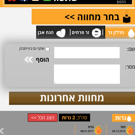
הדפס
בחר מחווה >>
הדלק נר
זר פרחים
הנח אבן
שם:
שתף גם בפייסבוק
מסר:
מחוות אחרונות
נרות
סה”כ:
2 נרות
הצג הכל >>
תמר
נורית
08.01.2017
28.12.2016