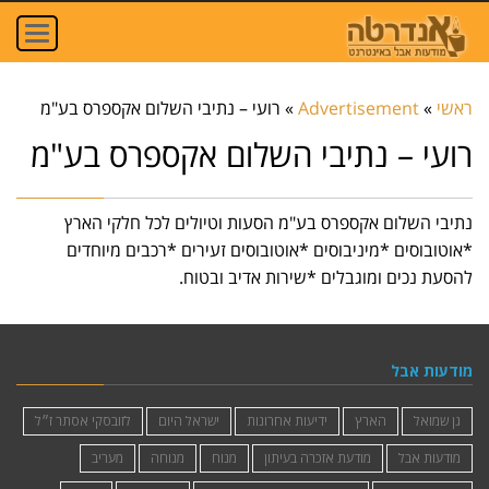
oggle
ation
ראשי
»
Advertisement
»
רועי – נתיבי השלום אקספרס בע"מ
רועי – נתיבי השלום אקספרס בע"מ
נתיבי השלום אקספרס בע"מ הסעות וטיולים לכל חלקי הארץ
*אוטובוסים *מיניבוסים *אוטובוסים זעירים *רכבים מיוחדים
להסעת נכים ומוגבלים *שירות אדיב ובטוח.
מודעות אבל
גן שמואל
הארץ
ידיעות אחרונות
ישראל היום
לזובסקי אסתר ז״ל
מודעות אבל
מודעת אזכרה בעיתון
מנוח
מנוחה
מעריב