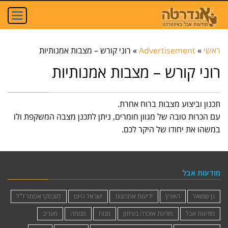
oggle
ation
ראשי
»
Advertisement
»
רוני קורש – מצבות אמנותיות
רוני קורש – מצבות אמנותיות
תכנון וביצוע מצבות ברוח אחרת.
עם הכרות טובה של מגוון חומרים, ניתן לתכנן מצבה המשקפת ולו
במשהו את יחודו של היקר לכם.
מודעות אבל
גן שמואל
הארץ
ידיעות אחרונות
ישראל היום
לזובסקי אסתר ז״ל
מודעות אבל
מודעת אזכרה בעיתון
מנוח
מנוחה
מעריב