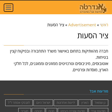
oggle
ation
ראשי
»
Advertisement
»
ציר הסעות
ציר הסעות
חברה מהוותיקות בתחום באישור משרד התחבורה ובפיקוח קצין
בטיחות.
אוטובוסים, מיניבוסים וטרנזיטים ממוזגים וממוגנים, לכל חלקי
הארץ, מוסדות ופרטיים.
מודעות אבל
גן שמואל
הארץ
ידיעות אחרונות
ישראל היום
לזובסקי אסתר ז״ל
מודעות אבל
מודעת אזכרה בעיתון
מנוח
מנוחה
מעריב