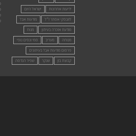
פ
ידיעות אחרונות
ישראל היום
פ
פ
לזובסקי אסתר ז״ל
מודעות אבל
פ
מודעת אזכרה בעיתון
מנוח
מנוחה
מעריב
סמי ונסים נופי
פרסום מודעות אבל בעיתונים
קבוצת בזן
שנקר
שפיר הנדסה