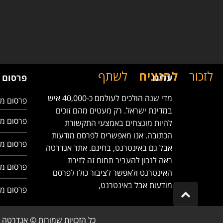
לזכור
להנציח
לשתף
עלינו
פרסום 
מדי שנה הולכים לעולמם כ-40,000 איש
פרסום מו
במדינת ישראל. רק מעטים מהם זוכים
פרסום מו
להיות מונצחים באמצעי התקשורת
הכתובה. אנו מאפשרים לפרסם מודעות
פרסום מו
אבל גם באינטרנט, בחינם. אתר אנדרטה
ראה לנכון להעביר תחום זה לזירת
פרסום מ
האינטרנט ולאפשר לציבור כולו לפרסם
מודעות אבל באינטרנט,
פרסום מ
Scroll
to
top
כל הזכויות שמורות © אנדרטה 