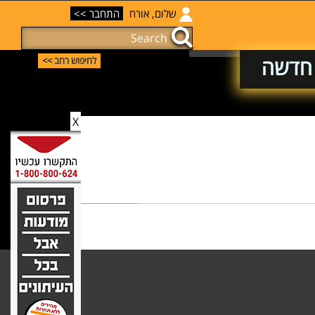
שלום, אורח
התחבר >>
 חדשה
לחיפוש רחב >>
X