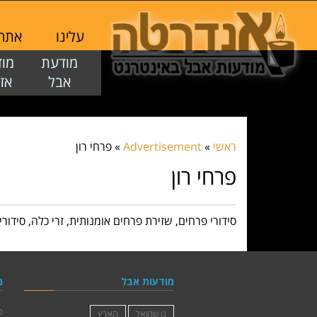
עלינו
אתר ז
מודעת
מו
אבל
אז
ראשי
»
Advertisement
»
פרחי רון
פרחי רון
סידורי פרחים, שזירת פרחים אומנותית, זרי כלה, סידורי
מודעות אבל
מ
פ
גן שמואל
הארץ