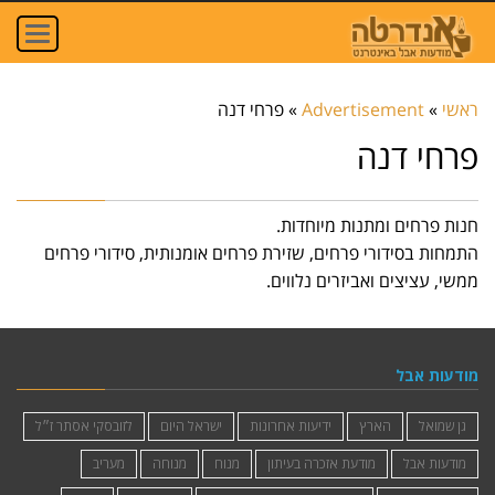
oggle
ation
ראשי
»
Advertisement
»
פרחי דנה
פרחי דנה
חנות פרחים ומתנות מיוחדות.
התמחות בסידורי פרחים, שזירת פרחים אומנותית, סידורי פרחים
ממשי, עציצים ואביזרים נלווים.
מודעות אבל
גן שמואל
הארץ
ידיעות אחרונות
ישראל היום
לזובסקי אסתר ז״ל
מודעות אבל
מודעת אזכרה בעיתון
מנוח
מנוחה
מעריב