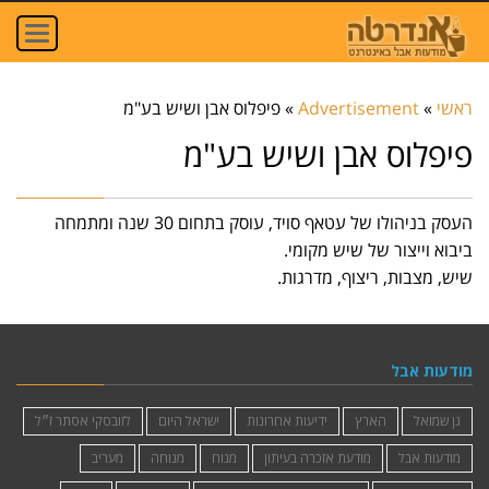
oggle
ation
ראשי
»
Advertisement
»
פיפלוס אבן ושיש בע"מ
פיפלוס אבן ושיש בע"מ
העסק בניהולו של עטאף סויד, עוסק בתחום 30 שנה ומתמחה
ביבוא וייצור של שיש מקומי.
שיש, מצבות, ריצוף, מדרגות.
מודעות אבל
גן שמואל
הארץ
ידיעות אחרונות
ישראל היום
לזובסקי אסתר ז״ל
מודעות אבל
מודעת אזכרה בעיתון
מנוח
מנוחה
מעריב