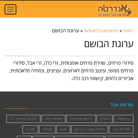
oggle
ation
ראשי
»
Advertisement
»
ערוגת הבושם
ערוגת הבושם
סידורי פרחים, שזירת פרחים אומנותית, זרי כלה, זרי אבל, סידורי
פרחים ממשי, עיצוב פרחים לארועים, עציצים, צמחיה מלאכותית,
אביזרים נלווים, קישוטי רכב כלה.
מודעות אבל
גן שמואל
הארץ
ידיעות אחרונות
ישראל היום
לזובסקי אסתר ז״ל
מודעות אבל
מודעת אזכרה בעיתון
מנוח
מנוחה
מעריב