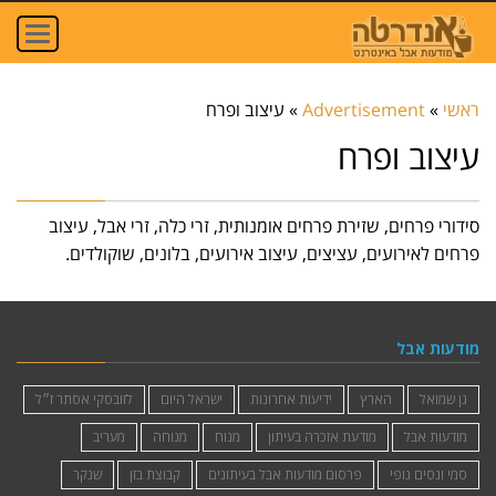
oggle
ation
ראשי
»
Advertisement
»
עיצוב ופרח
עיצוב ופרח
סידורי פרחים, שזירת פרחים אומנותית, זרי כלה, זרי אבל, עיצוב
פרחים לאירועים, עציצים, עיצוב אירועים, בלונים, שוקולדים.
מודעות אבל
גן שמואל
הארץ
ידיעות אחרונות
ישראל היום
לזובסקי אסתר ז״ל
מודעות אבל
מודעת אזכרה בעיתון
מנוח
מנוחה
מעריב
סמי ונסים נופי
פרסום מודעות אבל בעיתונים
קבוצת בזן
שנקר