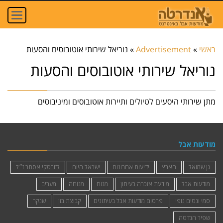
oggle
ation
ראשי
»
Advertisement
»
נוריאל שירותי אוטובוסים והסעות
נוריאל שירותי אוטובוסים והסעות
מתן שירותי היסעים לטיולים ותיירות אוטובוסים ומיניבוסים
מודעות אבל
גן שמואל
הארץ
ידיעות אחרונות
ישראל היום
לזובסקי אסתר ז״ל
מודעות אבל
מודעת אזכרה בעיתון
מנוח
מנוחה
מעריב
סמי ונסים נופי
פרסום מודעות אבל בעיתונים
קבוצת בזן
שנקר
שפיר הנדסה