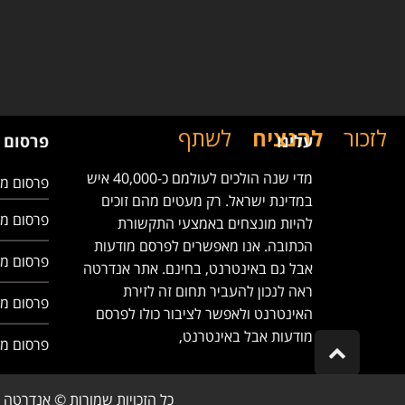
לזכור
להנציח
לשתף
עלינו
פרסום 
מדי שנה הולכים לעולמם כ-40,000 איש
פרסום מו
במדינת ישראל. רק מעטים מהם זוכים
פרסום מו
להיות מונצחים באמצעי התקשורת
הכתובה. אנו מאפשרים לפרסם מודעות
פרסום מו
אבל גם באינטרנט, בחינם. אתר אנדרטה
ראה לנכון להעביר תחום זה לזירת
פרסום מ
האינטרנט ולאפשר לציבור כולו לפרסם
מודעות אבל באינטרנט,
פרסום מ
Scroll
to
top
כל הזכויות שמורות © אנדרטה 