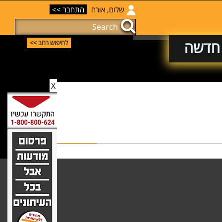
שלום, אורח
התחבר >>
 חדשה
לחיפוש רחב >>
X