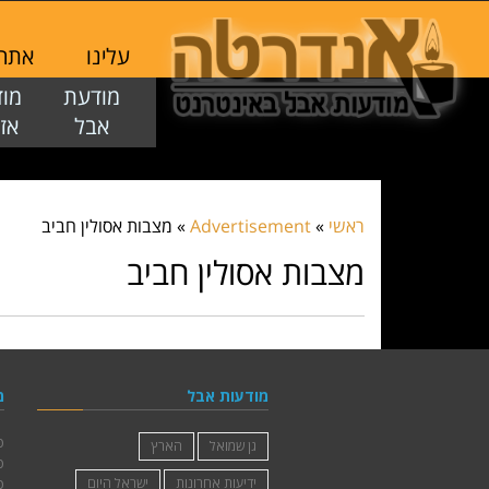
עלינו
אתר ז
מודעת
מו
אבל
אז
ראשי
»
Advertisement
»
מצבות אסולין חביב
מצבות אסולין חביב
מודעות אבל
מ
פ
גן שמואל
הארץ
פ
ידיעות אחרונות
ישראל היום
פ