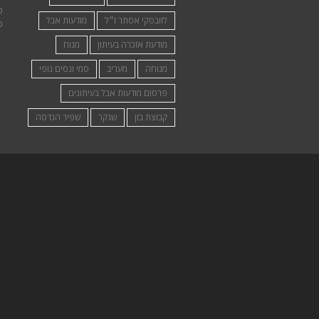
פ
לזובסקי אסתר ז״ל
מודעות אבל
פ
מודעת אזכרה בעיתון
מנוח
מנוחה
מעריב
סמי ונסים נופי
פרסום מודעות אבל בעיתונים
קבוצת בזן
שנקר
שפיר הנדסה