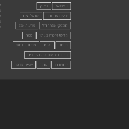
פ
גן שמואל
הארץ
פ
ידיעות אחרונות
ישראל היום
פ
פ
לזובסקי אסתר ז״ל
מודעות אבל
פ
מודעת אזכרה בעיתון
מנוח
מנוחה
מעריב
סמי ונסים נופי
פרסום מודעות אבל בעיתונים
קבוצת בזן
שנקר
שפיר הנדסה