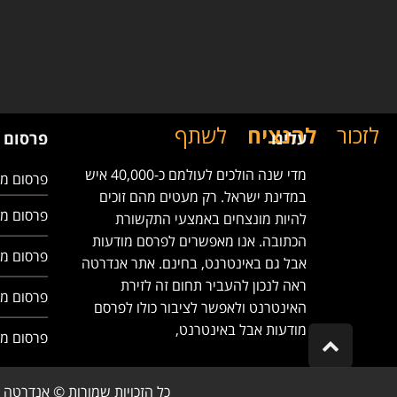
לזכור
להנציח
לשתף
עלינו
פרסום 
מדי שנה הולכים לעולמם כ-40,000 איש
פרסום מו
במדינת ישראל. רק מעטים מהם זוכים
פרסום מו
להיות מונצחים באמצעי התקשורת
הכתובה. אנו מאפשרים לפרסם מודעות
פרסום מו
אבל גם באינטרנט, בחינם. אתר אנדרטה
ראה לנכון להעביר תחום זה לזירת
פרסום מ
האינטרנט ולאפשר לציבור כולו לפרסם
מודעות אבל באינטרנט,
פרסום מ
Scroll
to
top
כל הזכויות שמורות © אנדרטה 