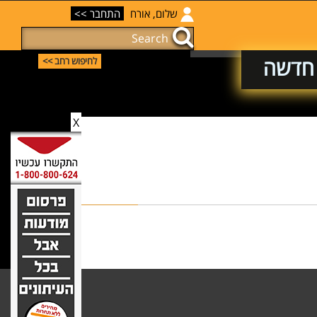
שלום, אורח
התחבר >>
 חדשה
לחיפוש רחב >>
X