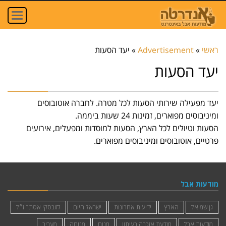
oggle
ation
ראשי
»
Advertisement
»
יעד הסעות
יעד הסעות
יעד מפעילה שירותי הסעות לכל מטרה. לחברה אוטובוסים
ומיניבוסים מפוארים, זמינות 24 שעות ביממה.
הסעות וטיולים לכל הארץ, הסעות למוסדות ומפעלים, אירועים
פרטיים, אוטובוסים ומיניבוסים מפוארים.
מודעות אבל
גן שמואל
הארץ
ידיעות אחרונות
ישראל היום
לזובסקי אסתר ז״ל
מודעות אבל
מודעת אזכרה בעיתון
מנוח
מנוחה
מעריב