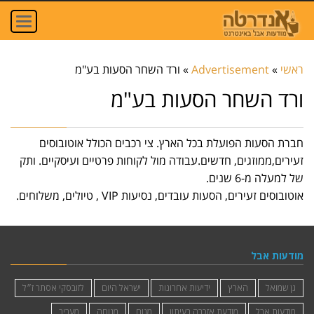
oggle
ation
ראשי
»
Advertisement
»
ורד השחר הסעות בע"מ
ורד השחר הסעות בע"מ
חברת הסעות הפועלת בכל הארץ. צי רכבים הכולל אוטובוסים
זעירים,ממוזגים, חדשים.עבודה מול לקוחות פרטיים ועיסקיים. ותק
של למעלה מ-6 שנים.
אוטובוסים זעירים, הסעות עובדים, נסיעות VIP , טיולים, משלוחים.
מודעות אבל
גן שמואל
הארץ
ידיעות אחרונות
ישראל היום
לזובסקי אסתר ז״ל
מודעות אבל
מודעת אזכרה בעיתון
מנוח
מנוחה
מעריב