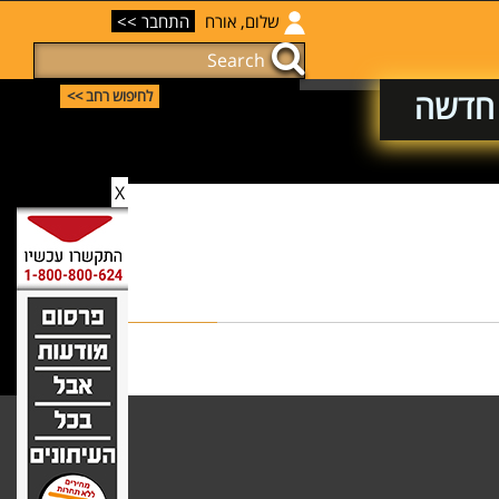
שלום, אורח
התחבר >>
 חדשה
לחיפוש רחב >>
X