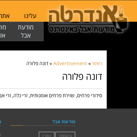
עלינו
אתר ז
מודעת
מו
אבל
אז
ראשי
»
Advertisement
»
דונה פלורה
דונה פלורה
סידורי פרחים, שזירת פרחים אומנותית, זרי כלה, זרי אב
מודעות אבל
מ
פ
גן שמואל
הארץ