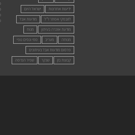
פ
ידיעות אחרונות
ישראל היום
פ
פ
לזובסקי אסתר ז״ל
מודעות אבל
פ
מודעת אזכרה בעיתון
מנוח
מנוחה
מעריב
סמי ונסים נופי
פרסום מודעות אבל בעיתונים
קבוצת בזן
שנקר
שפיר הנדסה