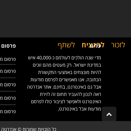
לזכור
להנציח
לשתף
עלינו
פרסום 
מדי שנה הולכים לעולמם כ-40,000 איש
פרסום מו
במדינת ישראל. רק מעטים מהם זוכים
פרסום מו
להיות מונצחים באמצעי התקשורת
הכתובה. אנו מאפשרים לפרסם מודעות
פרסום מו
אבל גם באינטרנט, בחינם. אתר אנדרטה
ראה לנכון להעביר תחום זה לזירת
פרסום מ
האינטרנט ולאפשר לציבור כולו לפרסם
מודעות אבל באינטרנט,
פרסום מ
Scroll
to
top
כל הזכויות שמורות © אנדרטה 