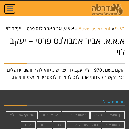
oggle
ation
ראשי
»
Advertisement
»
א.א.א. אביר אמבולנס פרטי – יעקב לוי
א.א.א. אביר אמבולנס פרטי – יעקב
לוי
הוקם בשנת 1970 ע"י יעקב לוי ויצר שינוי והקלה לתושבי ירושלים
בכל הקשור לשרותי אמבולנס לחולים, לנפטרים ולמשפחותיהם.
מודעות אבל
גן שמואל
הארץ
ידיעות אחרונות
ישראל היום
לזובסקי אסתר ז״ל
מודעות אבל
מודעת אזכרה בעיתון
מנוח
מנוחה
מעריב