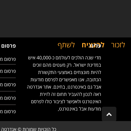
לזכור
להנציח
לשתף
עלינו
פרסום 
מדי שנה הולכים לעולמם כ-40,000 איש
פרסום מו
במדינת ישראל. רק מעטים מהם זוכים
פרסום מו
להיות מונצחים באמצעי התקשורת
הכתובה. אנו מאפשרים לפרסם מודעות
פרסום מו
אבל גם באינטרנט, בחינם. אתר אנדרטה
ראה לנכון להעביר תחום זה לזירת
פרסום מ
האינטרנט ולאפשר לציבור כולו לפרסם
מודעות אבל באינטרנט,
פרסום מ
Scroll
to
top
כל הזכויות שמורות © אנדרטה 