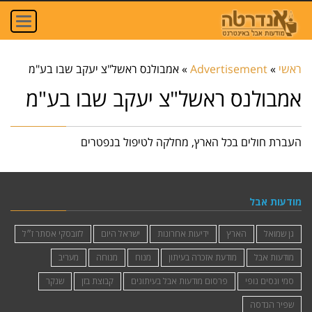
oggle
ation
ראשי
»
Advertisement
»
אמבולנס ראשל"צ יעקב שבו בע"מ
אמבולנס ראשל"צ יעקב שבו בע"מ
העברת חולים בכל הארץ, מחלקה לטיפול בנפטרים
מודעות אבל
גן שמואל
הארץ
ידיעות אחרונות
ישראל היום
לזובסקי אסתר ז״ל
מודעות אבל
מודעת אזכרה בעיתון
מנוח
מנוחה
מעריב
סמי ונסים נופי
פרסום מודעות אבל בעיתונים
קבוצת בזן
שנקר
שפיר הנדסה