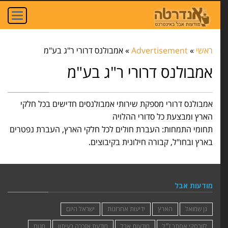
oggle
ation
ראשי
»
Advertisement
»
אמבולנס דרורי ר"ג בע"מ
אמבולנס דרורי ר"ג בע"מ
אמבולנס דרורי מספקת שירותי אמבולנסים חדישים בכל חלקי
הארץ ומבצעת כל סדורי ההלויה
תחומי התמחות: העברת חולים לכל חלקי הארץ, העברת נפטרים
בארץ ובחו"ל, קבורה חילונית בקיבוצים.
מודעות אבל
גן שמואל
הארץ
ידיעות אחרונות
ישראל היום
לזובסקי אסתר ז״ל
מודעות אבל
מודעת אזכרה בעיתון
מנוח