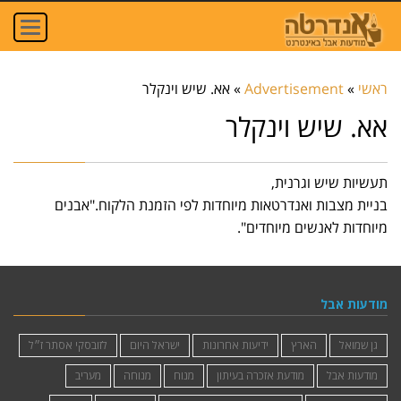
oggle
ation
ראשי
»
Advertisement
»
אא. שיש וינקלר
אא. שיש וינקלר
תעשיות שיש וגרנית,
בניית מצבות ואנדרטאות מיוחדות לפי הזמנת הלקוח."אבנים
מיוחדות לאנשים מיוחדים".
מודעות אבל
גן שמואל
הארץ
ידיעות אחרונות
ישראל היום
לזובסקי אסתר ז״ל
מודעות אבל
מודעת אזכרה בעיתון
מנוח
מנוחה
מעריב