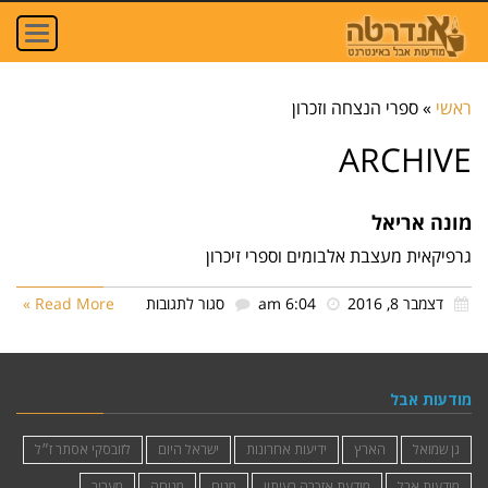
oggle
ation
ראשי
»
ספרי הנצחה וזכרון
ARCHIVE
מונה אריאל
גרפיקאית מעצבת אלבומים וספרי זיכרון
על
דצמבר 8, 2016
6:04 am
סגור לתגובות
Read More »
מונה
אריאל
מודעות אבל
גן שמואל
הארץ
ידיעות אחרונות
ישראל היום
לזובסקי אסתר ז״ל
מודעות אבל
מודעת אזכרה בעיתון
מנוח
מנוחה
מעריב